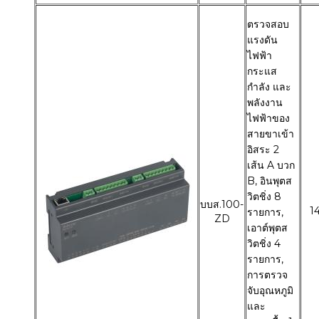
ตรวจสอบ
แรงดัน
ไฟฟ้า
กระแส
กำลัง และ
พลังงาน
ไฟฟ้าของ
สายขาเข้า
อิสระ 2
เส้น A บวก
B, อินพุตส
วิตชิ่ง 8
บบส.100-
1
รายการ,
ZD
เอาต์พุตส
วิตชิ่ง 4
รายการ,
การตรวจ
จับอุณหภูมิ
และ