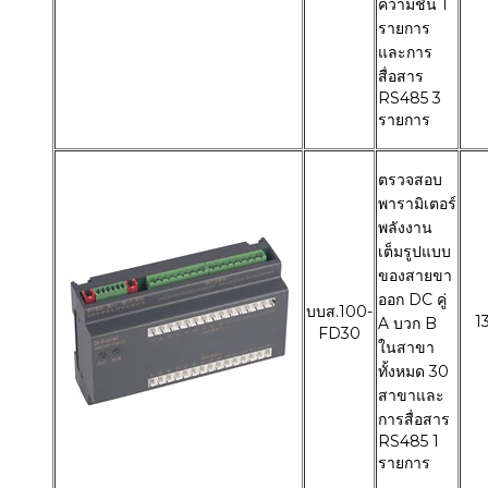
ความชื้น 1
รายการ
และการ
สื่อสาร
RS485 3
รายการ
ตรวจสอบ
พารามิเตอร์
พลังงาน
เต็มรูปแบบ
ของสายขา
ออก DC คู่
บบส.100-
1
A บวก B
FD30
ในสาขา
ทั้งหมด 30
สาขาและ
การสื่อสาร
RS485 1
รายการ