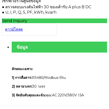
เซิร์ฟเวอร์ในศูนย์ข้อมูล
● ตรวจสอบแรงดันไฟฟ้า 30 ของเต้ารับ A plus B DC
● U, I, P, Q, S, PF, kWh, kvarh
Send Inquiry
ดาวน์โหลด
ข้อมูล
ลักษณะเฉพาะ
1) การสื่อสาร:
RS485/Modbus-Rtu
2) หลายวงจร:
30 วงจร
3) จัดอันดับคุณและฉัน:
คุณ:AC 220V/380V I:5A