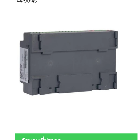
144*90*45