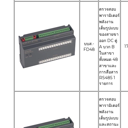
ตรวจสอบ
พารามิเตอร์
พลังงาน
เต็มรูปแบบ
ของสายขา
ออก DC คู่
บบส.-
1
A บวก B
FD48
ในสาขา
ทั้งหมด 48
สาขาและ
การสื่อสาร
RS485 1
รายการ
ตรวจสอบ
พารามิเตอร์
พลังงาน
เต็มรูปแบบ
และสถานะ