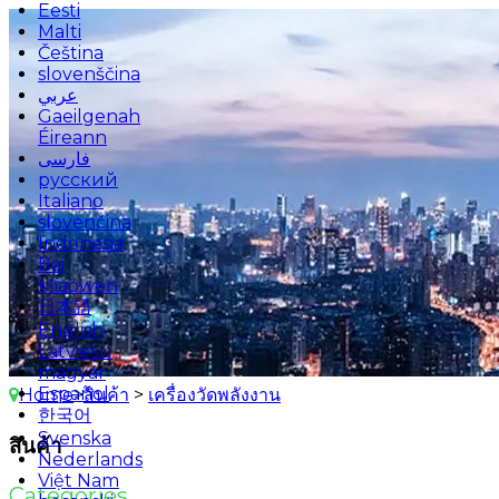
Eesti
Malti
Čeština
slovenščina
عربي
Gaeilgenah
Éireann
فارسی
русский
Italiano
slovenčina
Indonesia
Bai
Miaowen
日本語
English
Latviešu
magyar
Español
Home
>
สินค้า
>
เครื่องวัดพลังงาน
한국어
Svenska
สินค้า
Nederlands
Việt Nam
Categories