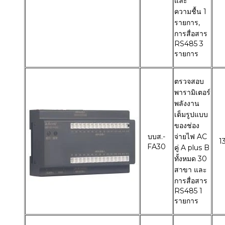
และ
ความชื้น 1
รายการ,
การสื่อสาร
RS485 3
รายการ
ตรวจสอบ
พารามิเตอร์
พลังงาน
เต็มรูปแบบ
ของช่อง
บบส.-
จ่ายไฟ AC
1
FA30
คู่ A plus B
ทั้งหมด 30
สาขา และ
การสื่อสาร
RS485 1
รายการ