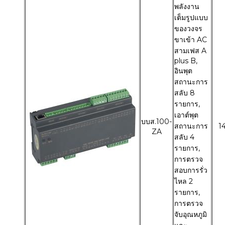
พลังงาน
เต็มรูปแบบ
ของวงจร
ขาเข้า AC
สามเฟส A
plus B,
อินพุต
สถานะการ
สลับ 8
รายการ,
เอาต์พุต
บบส.100-
สถานะการ
1
ZA
สลับ 4
รายการ,
การตรวจ
สอบการรั่ว
ไหล 2
รายการ,
การตรวจ
จับอุณหภูมิ