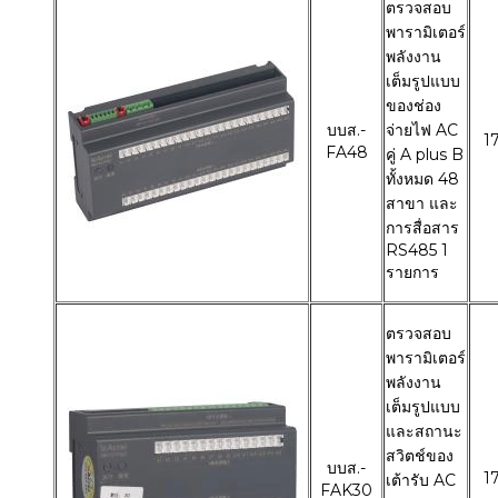
ตรวจสอบ
พารามิเตอร์
พลังงาน
เต็มรูปแบบ
ของช่อง
บบส.-
จ่ายไฟ AC
1
FA48
คู่ A plus B
ทั้งหมด 48
สาขา และ
การสื่อสาร
RS485 1
รายการ
ตรวจสอบ
พารามิเตอร์
พลังงาน
เต็มรูปแบบ
และสถานะ
สวิตช์ของ
บบส.-
1
เต้ารับ AC
FAK30