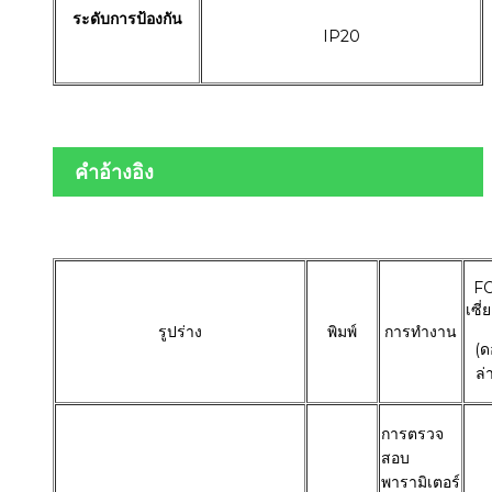
ระดับการป้องกัน
IP20
คำอ้างอิง
F
เซี่
รูปร่าง
พิมพ์
การทำงาน
(ด
ล่า
การตรวจ
สอบ
พารามิเตอร์