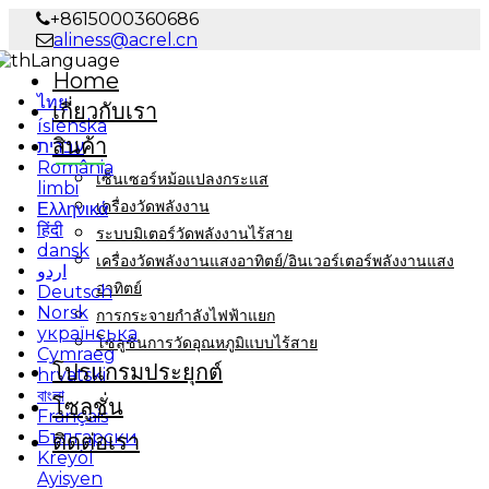
+8615000360686
aliness@acrel.cn
Language
Home
ไทย
เกี่ยวกับเรา
íslenska
สินค้า
עברית
România
เซ็นเซอร์หม้อแปลงกระแส
limbi
เครื่องวัดพลังงาน
Ελληνικά
हिंदी
ระบบมิเตอร์วัดพลังงานไร้สาย
dansk
เครื่องวัดพลังงานแสงอาทิตย์/อินเวอร์เตอร์พลังงานแสง
اردو
อาทิตย์
Deutsch
Norsk
การกระจายกำลังไฟฟ้าแยก
українська
โซลูชันการวัดอุณหภูมิแบบไร้สาย
Cymraeg
โปรแกรมประยุกต์
hrvatski
বাংলা
โซลูชั่น
Français
Български
ติดต่อเรา
Kreyòl
Ayisyen