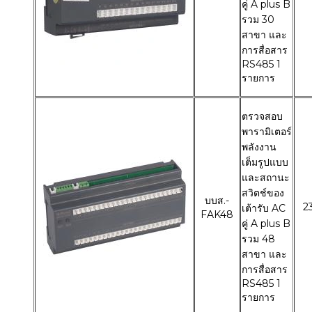
คู่ A plus B
รวม 30
สาขา และ
การสื่อสาร
RS485 1
รายการ
ตรวจสอบ
พารามิเตอร์
พลังงาน
เต็มรูปแบบ
และสถานะ
สวิตช์ของ
บบส.-
2
เต้ารับ AC
FAK48
คู่ A plus B
รวม 48
สาขา และ
การสื่อสาร
RS485 1
รายการ