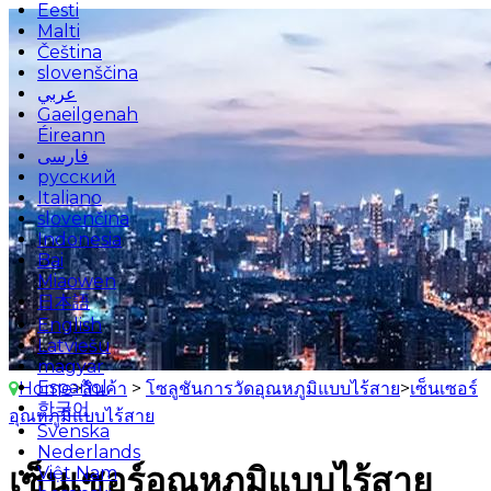
Eesti
Malti
Čeština
slovenščina
عربي
Gaeilgenah
Éireann
فارسی
русский
Italiano
slovenčina
Indonesia
Bai
Miaowen
日本語
English
Latviešu
magyar
Español
Home
>
สินค้า
>
โซลูชันการวัดอุณหภูมิแบบไร้สาย
>
เซ็นเซอร์
한국어
อุณหภูมิแบบไร้สาย
Svenska
Nederlands
เซ็นเซอร์อุณหภูมิแบบไร้สาย
Việt Nam