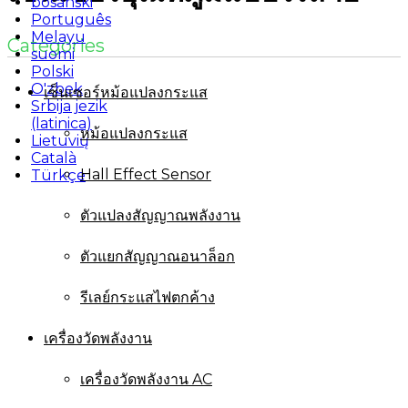
bosanski
Português
Melayu
Categories
suomi
Polski
O'zbek
เซ็นเซอร์หม้อแปลงกระแส
Srbija jezik
(latinica)
หม้อแปลงกระแส
Lietuvių
Català
Hall Effect Sensor
Türkçe
ตัวแปลงสัญญาณพลังงาน
ตัวแยกสัญญาณอนาล็อก
รีเลย์กระแสไฟตกค้าง
เครื่องวัดพลังงาน
เครื่องวัดพลังงาน AC