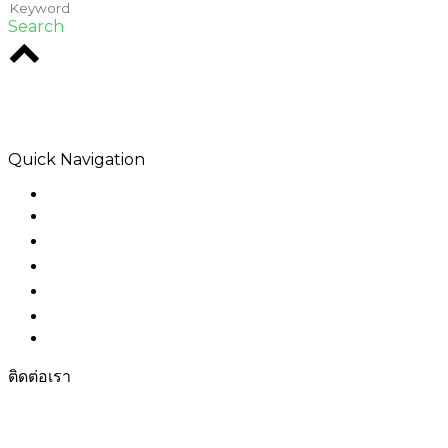
Search
Rodio เป็นเอเจนซี่สร้างสรรค์ในใจกลางเมลเบิร์น เราเชี่ยวชาญ
ในโซลูชันดิจิทัลที่ทิ้งข้อตกลงไว้
Quick Navigation
Home
เกี่ยวกับเรา
สินค้า
โปรแกรมประยุกต์
โซลูชั่น
ติดต่อเรา
Sitemap
ติดต่อเรา
โทร: +8615000360686
โทรสาร: +86-21-69158302