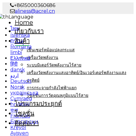
+8615000360686
aliness@acrel.cn
Language
Home
ไทย
เกี่ยวกับเรา
íslenska
สินค้า
עברית
România
เซ็นเซอร์หม้อแปลงกระแส
limbi
เครื่องวัดพลังงาน
Ελληνικά
हिंदी
ระบบมิเตอร์วัดพลังงานไร้สาย
dansk
เครื่องวัดพลังงานแสงอาทิตย์/อินเวอร์เตอร์พลังงานแสง
اردو
อาทิตย์
Deutsch
Norsk
การกระจายกำลังไฟฟ้าแยก
українська
โซลูชันการวัดอุณหภูมิแบบไร้สาย
Cymraeg
โปรแกรมประยุกต์
hrvatski
বাংলা
โซลูชั่น
Français
Български
ติดต่อเรา
Kreyòl
Ayisyen